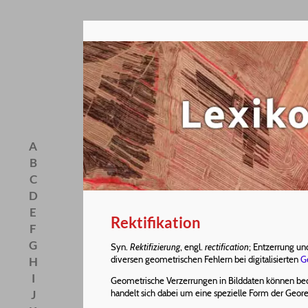
A
B
C
D
E
Rektifikation
F
G
Syn.
Rektifizierung
, engl.
rectification
; Entzerrung u
diversen geometrischen Fehlern bei digitalisierten
G
H
I
Geometrische Verzerrungen in Bilddaten können bed
J
handelt sich dabei um eine spezielle Form der Geor