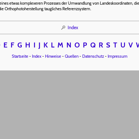
eines etwas komplexeren Prozesses der Umwandlung von Landeskoordinaten, die
die Orthophotoherstellung taugliches Referenzsystem.
Index
D
E
F
G
H
I
J
K
L
M
N
O
P
Q
R
S
T
U
V
Startseite
-
Index
-
Hinweise
-
Quellen
-
Datenschutz
-
Impressum