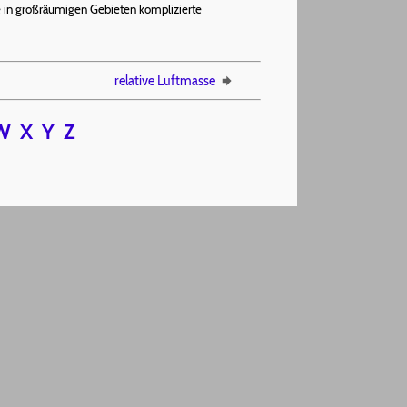
 in großräumigen Gebieten komplizierte
relative Luftmasse
W
X
Y
Z