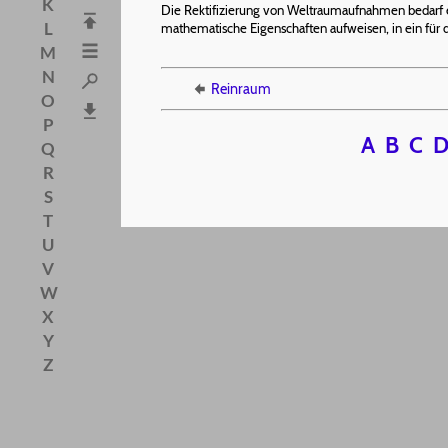
K
Die Rektifizierung von Weltraumaufnahmen bedarf 
L
mathematische Eigenschaften aufweisen, in ein für 
M
N
Reinraum
O
P
A
B
C
Q
R
S
T
U
V
W
X
Y
Z