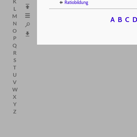
K
Ratiobildung
L
M
A
B
C
N
O
P
Q
R
S
T
U
V
W
X
Y
Z