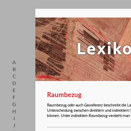
A
B
C
D
E
Raumbezug
F
G
Raumbezug oder auch
Georeferenz
beschreibt die L
Unterscheidung zwischen direktem und indirekte
H
können. Unter
indirektem Raumbezug
versteht man h
I
J