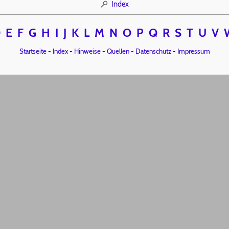
Index
D
E
F
G
H
I
J
K
L
M
N
O
P
Q
R
S
T
U
V
Startseite
-
Index
-
Hinweise
-
Quellen
-
Datenschutz
-
Impressum