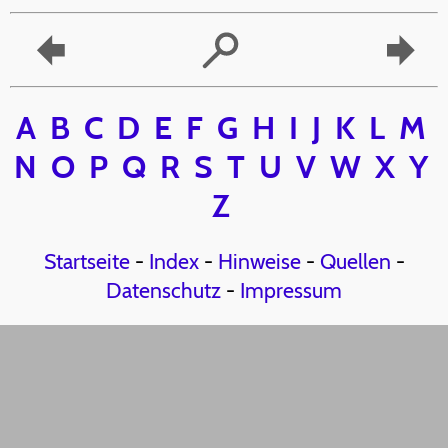
A
B
C
D
E
F
G
H
I
J
K
L
M
N
O
P
Q
R
S
T
U
V
W
X
Y
Z
Startseite
-
Index
-
Hinweise
-
Quellen
-
Datenschutz
-
Impressum