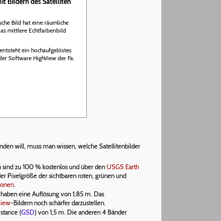
t Bildern des Satelliten
che Bild hat eine räumliche
as mittlere Echtfarbenbild
entsteht ein hochaufgelöstes
e der Software HighView der Fa.
den will, muss man wissen, welche Satellitenbilder
en sind zu 100 % kostenlos und über den
USGS Earth
der Pixelgröße der sichtbaren roten, grünen und
ionen
.
 haben eine Auflösung von 1,85 m. Das
view
-Bildern noch schärfer darzustellen.
stance (
GSD
) von 1,5 m. Die anderen 4 Bänder