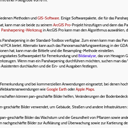
 mit einer Pixelgröße von 6 m.
schiedenen Methoden und
GIS-Software
. Einige Softwarepakete, die für das Pansha
 hat, kann man sie beide zu seinem
ArcGIS Pro
-Projekt hinzufügen und dann das P
m
Pansharpening-Werkzeug
in ArcGIS Pro kann man den Algorithmus auswählen, d
as Pansharpening in der Standard-Toolbox verfügbar. Zum einen kann man das 
 und PCA bietet. Alternativ kann auch das Panoramaschärfungswerkzeug in der 
onen hat, kann man die Bittiefe und die Resampling-Methode einstellen.
stungsstarkes Softwarepaket für Fernerkundung und
Bildanalyse
, das von Hexagon Ge
rkzeugen. Wenn man ein Pansharpening durchführen möchten, suchen man das We
 Assistenten durchlaufen und die Ein- und Ausgaben festlegen.
en Fernerkundung und bei kommerziellen Anwendungen eingesetzt, bei denen hoch
 in Webkartenanwendungen wie
Google Earth
oder
Apple Maps
.
schaften können pan-geschärfte Bilder helfen, Veränderungen der Bodenbedec
an-geschärfte Bilder verwendet, um Gebäude, Straßen und andere Infrastrukturen
n pan-geschärfte Bilder das Wachstum und die Gesundheit von Pflanzen sowie and
en nachgeschärfte Bilder zur Aufklärung und Überwachung sowie zur Kartierung des