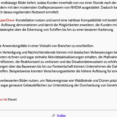
er erstklassige Bilder liefert, sodass Kunden innerhalb von nur einer Stunde nach d
udem mit den modernsten Grafikprozessoren von NVIDIA ausgestattet. Dadurch kann
ich daraus ergebenden Nutzwert ermittelt.
uperDove
-Konstellation nutzen und somit eine nahtlose Kompatibilität mit beste
 Auflösung demonstrieren und damit die Möglichkeiten erweitern, die Kunden mit
strophe über die Erkennung von Schiffen bis hin zu einer besseren Kartierung.
e Anwendungsfälle in einer Vielzahl von Branchen zu erschließen:
n Verteidigung und Nachrichtendienste können mit drastischen Verbesserungen be
eten rechnen und sogar zeitnahe Aktivitätsaktualisierungen erhalten, die Maßnah
ntifizieren, die Reaktionszeit zu verkürzen und das Situationsbewusstsein zu erhöh
gen über das Bauwesen bis hin zur Forstwirtschaft können Unternehmen die Dat
reffen. Beispielsweise könnten Versicherungsanbieter die höhere Auflösung für e
verbesserten Bilder nutzen, um Naturereignisse wie Waldbrände und Dürren präzise
 sogar genauere Gebäudeflächen zur Unterstützung der Durchsetzung von Gene
ion Yet
(Planet)
Index