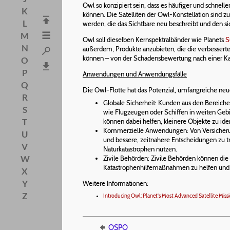
Owl so konzipiert sein, dass es häufiger und schnell
K
können. Die Satelliten der Owl-Konstellation sind z
L
werden, die das Sichtbare neu beschreibt und den s
M
Owl soll dieselben Kernspektralbänder wie Planets
S
N
außerdem, Produkte anzubieten, die die verbesserte
können – von der Schadensbewertung nach einer Kata
O
P
Anwendungen und Anwendungsfälle
Q
Die Owl-Flotte hat das Potenzial, umfangreiche neu
R
Globale Sicherheit: Kunden aus den Bereiche
S
wie Flugzeugen oder Schiffen in weiten Gebi
T
können dabei helfen, kleinere Objekte zu ide
Kommerzielle Anwendungen: Von Versicherun
U
und bessere, zeitnahere Entscheidungen zu t
V
Naturkatastrophen nutzen.
W
Zivile Behörden: Zivile Behörden können die 
Katastrophenhilfemaßnahmen zu helfen und
X
Y
Weitere Informationen:
Z
Introducing Owl: Planet's Most Advanced Satellite Miss
OSPO