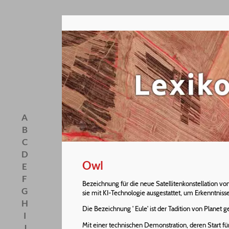
A
B
C
D
Owl
E
F
Bezeichnung für die neue Satellitenkonstellation vo
G
sie mit KI-Technologie ausgestattet, um Erkenntniss
H
Die Bezeichnung ' Eule' ist der Tadition von Planet 
I
Mit einer technischen Demonstration, deren Start für
J