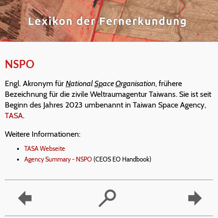
NSPO
Engl. Akronym für
N
ational
Sp
ace
O
rganisation
, frühere
Bezeichnung für die zivile Weltraumagentur Taiwans. Sie ist seit
Beginn des Jahres 2023 umbenannt in Taiwan Space Agency,
TASA
.
Weitere Informationen:
TASA Webseite
Agency Summary - NSPO
(CEOS EO Handbook)