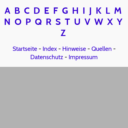
A
B
C
D
E
F
G
H
I
J
K
L
M
N
O
P
Q
R
S
T
U
V
W
X
Y
Z
Startseite
-
Index
-
Hinweise
-
Quellen
-
Datenschutz
-
Impressum