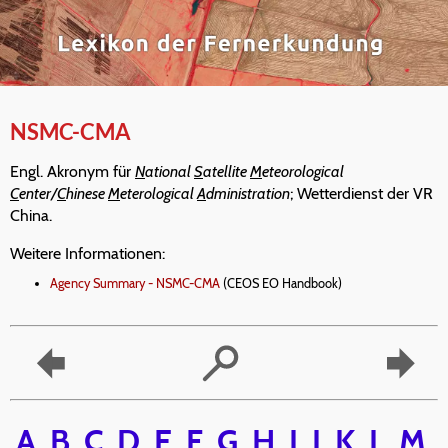
NSMC-CMA
Engl. Akronym für
N
ational
S
atellite
M
eteorological
C
enter/
C
hinese
M
eterological
A
dministration
; Wetterdienst der VR
China.
Weitere Informationen:
Agency Summary - NSMC-CMA
(CEOS EO Handbook)
A
B
C
D
E
F
G
H
I
J
K
L
M