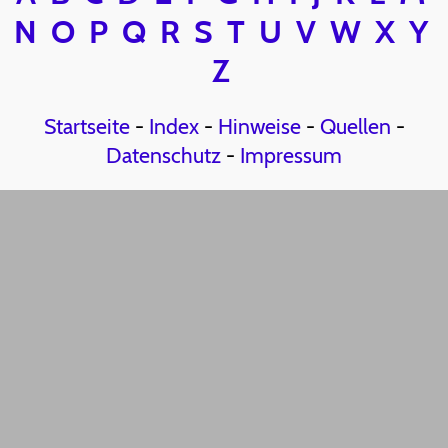
N
O
P
Q
R
S
T
U
V
W
X
Y
Z
Startseite
-
Index
-
Hinweise
-
Quellen
-
Datenschutz
-
Impressum