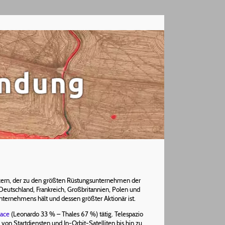
onzern, der zu den größten Rüstungsunternehmen der
 Deutschland, Frankreich, Großbritannien, Polen und
nternehmens hält und dessen größter Aktionär ist.
pace
(Leonardo 33 % – Thales 67 %) tätig. Telespazio
on Startdiensten und In-Orbit-Satelliten bis hin zu