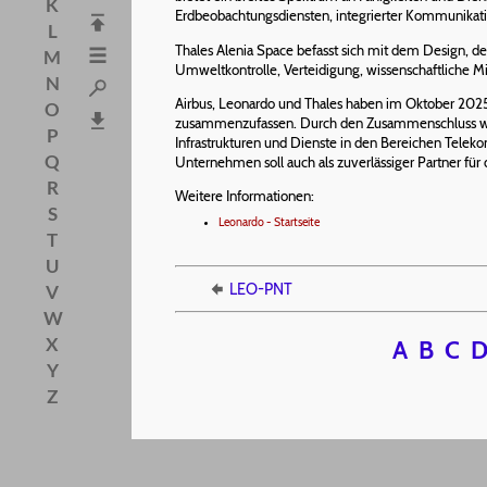
K
Erdbeobachtungsdiensten, integrierter Kommunikatio
L
Thales Alenia Space befasst sich mit dem Design, 
M
Umweltkontrolle, Verteidigung, wissenschaftliche 
N
Airbus, Leonardo und Thales haben im Oktober 2025 
O
zusammenzufassen. Durch den Zusammenschluss wolle
P
Infrastrukturen und Dienste in den Bereichen Teleko
Q
Unternehmen soll auch als zuverlässiger Partner f
R
Weitere Informationen:
S
Leonardo - Startseite
T
U
LEO-PNT
V
W
X
A
B
C
Y
Z