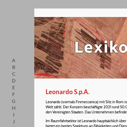
A
B
C
D
E
Leonardo S.p.A.
F
G
Leonardo (vormals Finmeccanica) mit Sitz in Rom is
Welt zählt. Der Konzern beschäftigte 2021 rund 50.0
H
den Vereinigten Staaten. Das Unternehmen befindet s
I
J
Im Raumfahrtsektor ist Leonardo hauptsächlich über 
bietet ein breites Spektrum an Fähigkeiten und Die