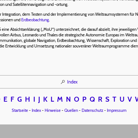
n und Satellitennavigation und -ortung.
der Integration, dem Testen und der Implementierung von Weltraumsystemen für 
Missionen und
Erdbeobachtung
.
eine Absichtserklärung („MoU“) unterzeichnet, die darauf abzielt, ihre jeweili
n Airbus, Leonardo und Thales die strategische Autonomie Europas im Weltraum 
mmunikation, globale Navigation, Erdbeobachtung, Wissenschaft, Exploration und n
ür die Entwicklung und Umsetzung nationaler souveräner Weltraumprogramme dien
Index
D
E
F
G
H
I
J
K
L
M
N
O
P
Q
R
S
T
U
V
Startseite
-
Index
-
Hinweise
-
Quellen
-
Datenschutz
-
Impressum