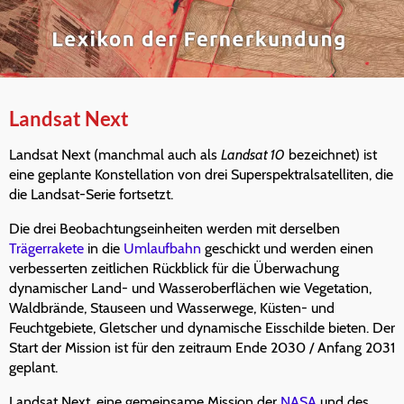
Landsat Next
Landsat Next (manchmal auch als
Landsat 10
bezeichnet) ist
eine geplante Konstellation von drei Superspektralsatelliten, die
die Landsat-Serie fortsetzt.
Die drei Beobachtungseinheiten werden mit derselben
Trägerrakete
in die
Umlaufbahn
geschickt und werden einen
verbesserten zeitlichen Rückblick für die Überwachung
dynamischer Land- und Wasseroberflächen wie Vegetation,
Waldbrände, Stauseen und Wasserwege, Küsten- und
Feuchtgebiete, Gletscher und dynamische Eisschilde bieten. Der
Start der Mission ist für den zeitraum Ende 2030 / Anfang 2031
geplant.
Landsat Next, eine gemeinsame Mission der
NASA
und des