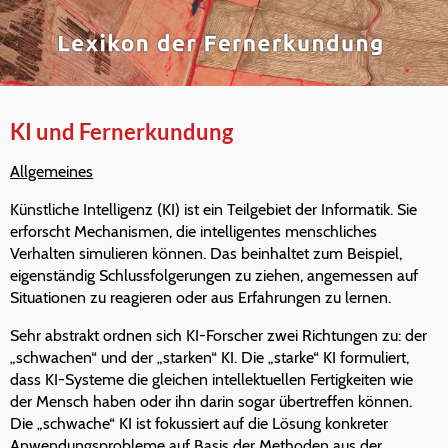
KI und Fernerkundung
Allgemeines
Künstliche Intelligenz (KI) ist ein Teilgebiet der Informatik. Sie
erforscht Mechanismen, die intelligentes menschliches
Verhalten simulieren können. Das beinhaltet zum Beispiel,
eigenständig Schlussfolgerungen zu ziehen, angemessen auf
Situationen zu reagieren oder aus Erfahrungen zu lernen.
Sehr abstrakt ordnen sich KI-Forscher zwei Richtungen zu: der
„schwachen“ und der „starken“ KI. Die „starke“ KI formuliert,
dass KI-Systeme die gleichen intellektuellen Fertigkeiten wie
der Mensch haben oder ihn darin sogar übertreffen können.
Die „schwache“ KI ist fokussiert auf die Lösung konkreter
Anwendungsprobleme auf Basis der Methoden aus der