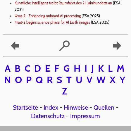
Künstliche Intelligenz treibt Raumfahrt des 21. Jahrhunderts an
(ESA
2021)
Φsat-2 - Enhancing onboard AI processing
(ESA 2025)
Φsat-2 begins science phase for AI Earth images
(ESA 2025)
A
B
C
D
E
F
G
H
I
J
K
L
M
N
O
P
Q
R
S
T
U
V
W
X
Y
Z
Startseite
-
Index
-
Hinweise
-
Quellen
-
Datenschutz
-
Impressum