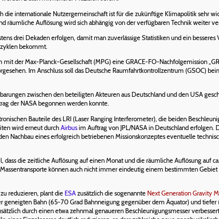
die internationale Nutzergemeinschaft ist für die zukünftige Klimapolitik sehr w
 und räumliche Auflösung wird sich abhängig von der verfügbaren Technik weiter v
tens drei Dekaden erfolgen, damit man zuverlässige Statistiken und ein besseres
azyklen bekommt.
m mit der Max-Planck-Gesellschaft (MPG) eine GRACE-FO-Nachfolgemission „GRACE
sehen. Im Anschluss soll das Deutsche Raumfahrtkontrollzentrum (GSOC) beim 
barungen zwischen den beteiligten Akteuren aus Deutschland und den USA geschlo
ftrag der NASA begonnen werden konnte.
onischen Bauteile des LRI (Laser Ranging Interferometer), die beiden Beschleuni
liten wird erneut durch
Airbus
im Auftrag von JPL/NASA in Deutschland erfolgen. Dad
 den Nachbau eines erfolgreich betriebenen Missionskonzeptes eventuelle technisc
 dass die zeitliche Auflösung auf einen Monat und die räumliche Auflösung auf ca
. Massentransporte können auch nicht immer eindeutig einem bestimmten Gebiet 
u reduzieren, plant die
ESA
zusätzlich die sogenannte
Next Generation Gravity M
iner geneigten Bahn (65-70 Grad Bahnneigung gegenüber dem Äquator) und tiefer 
l zusätzlich durch einen etwa zehnmal genaueren Beschleunigungsmesser verbesse