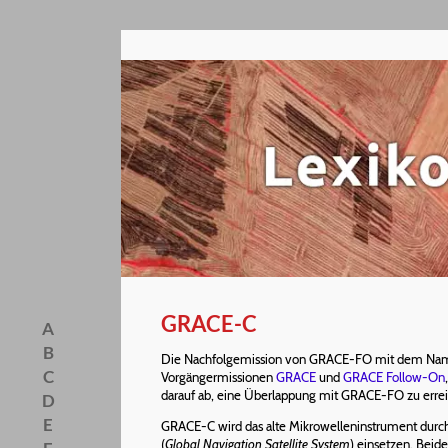
GRACE-C
A
B
Die Nachfolgemission von GRACE-FO mit dem Namen G
C
Vorgängermissionen
GRACE
und
GRACE Follow-On
darauf ab, eine Überlappung mit GRACE-FO zu erreic
D
E
GRACE-C wird das alte Mikrowelleninstrument durc
(
Global Navigation Satellite System
) einsetzen. Beid