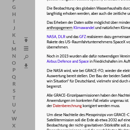
F
G
Die Beobachtung des globalen Wasserhaushalts durch 
langfristig erhoben werden, aber auch die zeitliche
H
I
Das Erheben der Daten sollte möglichst über mindes
J
anthropogenem
Klimawandel
und natürlichen Klim
K
NASA
,
DLR
und das
GFZ
realisieren dazu gemeinsa
L
Rakete des US-Raumfahrtunternehmens SpaceX vorge
übernehmen.
M
N
Noch in 2023 wurden alle dafür notwendigen Verein
Airbus Defence and Space
in Friedrichshafen im Au
O
P
Die NASA wird, wie bei GRACE-FO, wieder die elektr
Auswertung bereit stellen. Der Bau der beiden Satel
Q
win Situation“ für Deutschland, vielmehr sind durch
R
begrenzt.
S
Alle GRACE-Einzelpaarmissionen haben den Nachteil,
T
Anwendungen im konkreten Fall relativ ungenau ist
U
der
Datenberechnung
korrigiert werden muss.
V
Um diese Nachteile des Messprinzips von GRACE-C z
W
Satellitenmission soll die Erde ab etwa 2032 auf e
X
Beobachtung der nicht-gravitativen Störkräfte sol