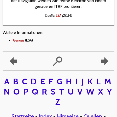
der Navigation werden zahlreiche Bereiche von einem
genaueren ITRF profitieren.
Quelle:
ESA
(2024)
Weitere Informationen:
Genesis
(ESA)
A
B
C
D
E
F
G
H
I
J
K
L
M
N
O
P
Q
R
S
T
U
V
W
X
Y
Z
Startseite
-
Index
-
Hinweise
-
Quellen
-