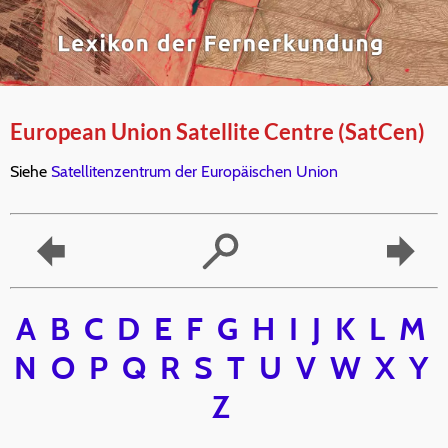
European Union Satellite Centre (SatCen)
Siehe
Satellitenzentrum der Europäischen Union
A
B
C
D
E
F
G
H
I
J
K
L
M
N
O
P
Q
R
S
T
U
V
W
X
Y
Z