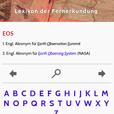
EOS
1. Engl. Akronym für
E
arth
O
bservation
S
ummit
2. Engl. Akronym für
E
arth
O
bserving
S
ystem
(NASA)
A
B
C
D
E
F
G
H
I
J
K
L
M
N
O
P
Q
R
S
T
U
V
W
X
Y
Z