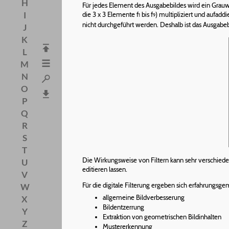
H
Für jedes Element des Ausgabebildes wird ein Grauwe
I
die 3 x 3 Elemente f
bis f
) multipliziert und aufadd
1
9
nicht durchgeführt werden. Deshalb ist das Ausgabebil
J
K
L
M
N
O
P
Q
R
S
T
Die Wirkungsweise von Filtern kann sehr verschieden 
U
editieren lassen.
V
Für die digitale Filterung ergeben sich erfahrungs
W
allgemeine Bildverbesserung
X
Bildentzerrung
Y
Extraktion von geometrischen Bildinhalten
Z
Mustererkennung