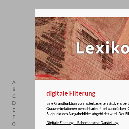
A
B
digitale Filterung
C
D
Eine Grundfunktion von rasterbasierten Bildverarbei
Grauwertrelationen benachbarter Pixel ausdrücken. G
E
Bildpunkt des Ausgabebildes abgebildet wird. Der Fil
F
Digitale Filterung - Schematische Darstellung
G