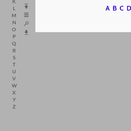
K
A
B
C
L
M
N
O
P
Q
R
S
T
U
V
W
X
Y
Z