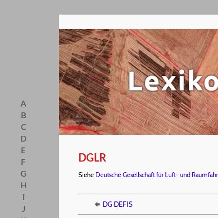
A
B
C
D
E
DGLR
F
G
Siehe
Deutsche Gesellschaft für Luft- und Raumfahrt
H
I
DG DEFIS
J