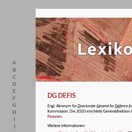
A
B
C
D
E
DG DEFIS
F
G
Engl. Akronym für
D
irectorate-
G
eneral for
Def
ence
I
n
Kommission. Die 2020 errichtete Generaldirektion i
H
Pesonen
.
I
J
Weitere Informationen: