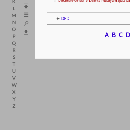
K
Directorate-General for Defence Industry and Space (DE
L
M
DFD
N
O
A
B
C
P
Q
R
S
T
U
V
W
X
Y
Z