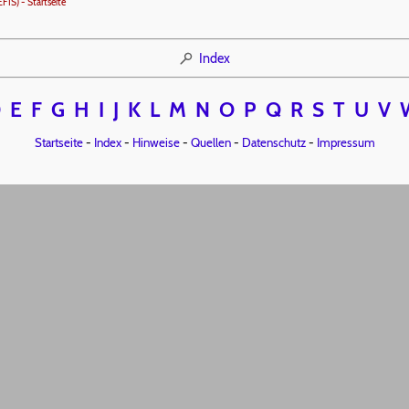
FIS) - Startseite
Index
D
E
F
G
H
I
J
K
L
M
N
O
P
Q
R
S
T
U
V
Startseite
-
Index
-
Hinweise
-
Quellen
-
Datenschutz
-
Impressum