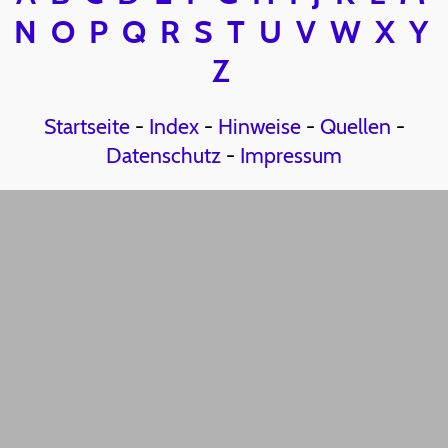
N
O
P
Q
R
S
T
U
V
W
X
Y
Z
Startseite
-
Index
-
Hinweise
-
Quellen
-
Datenschutz
-
Impressum