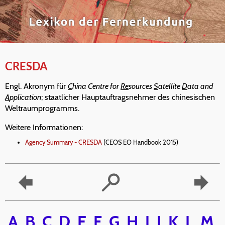
CRESDA
Engl. Akronym für
C
hina Centre for
Re
sources
S
atellite
D
ata and
A
pplication
; staatlicher Hauptauftragsnehmer des chinesischen
Weltraumprogramms.
Weitere Informationen:
Agency Summary - CRESDA
(CEOS EO Handbook 2015)
A
B
C
D
E
F
G
H
I
J
K
L
M