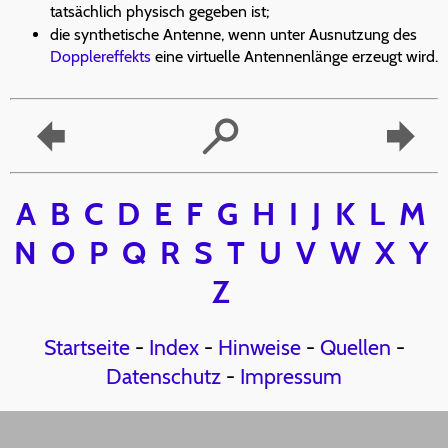
tatsächlich physisch gegeben ist;
die synthetische Antenne, wenn unter Ausnutzung des
Dopplereffekts
eine virtuelle Antennenlänge erzeugt wird.
A
B
C
D
E
F
G
H
I
J
K
L
M
N
O
P
Q
R
S
T
U
V
W
X
Y
Z
Startseite
-
Index
-
Hinweise
-
Quellen
-
Datenschutz
-
Impressum