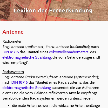
Antenne
Radiometer
Engl.
antenna
(
radiometer
), franz.
antenne
(
radiomètre
); nach
DIN 18716
das "Bauteil eines
Mikrowellenradiometers
, das
elektromagnetische Strahlung
, die vom Gelände ausgesandt
wird, empfängt".
Radarsystem
Engl.
antenna
(
radar system
), franz. antenne (
système radar
);
nach
DIN 18716
das "Bauteil eines Radarsystems, das die
elektromagnetische Strahlung
aussendet, die zur Aufnahme
dient, und die vom Gelände reflektierten Anteile empfängt".
Bei abbildenden Radarsystemen werden unterschieden:
die reale Antenne, wenn die wirksame Antennenlänge