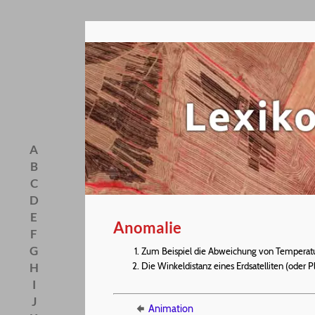
A
B
C
D
E
Anomalie
F
G
Zum Beispiel die Abweichung von Temperatu
Die Winkeldistanz eines Erdsatelliten (oder 
H
I
J
Animation