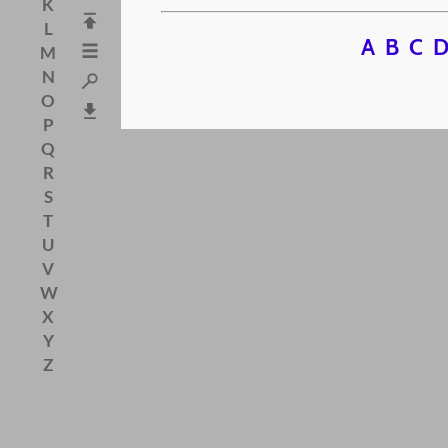
K
L
A
B
C
M
N
O
P
Q
R
S
T
U
V
W
X
Y
Z