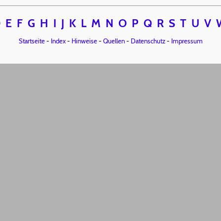
D
E
F
G
H
I
J
K
L
M
N
O
P
Q
R
S
T
U
V
Startseite
-
Index
-
Hinweise
-
Quellen
-
Datenschutz
-
Impressum