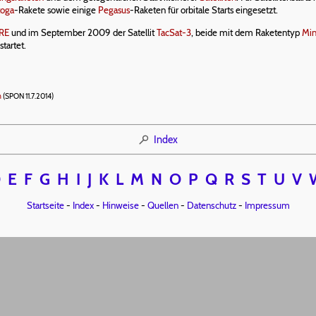
toga
-Rakete sowie einige
Pegasus
-Raketen für orbitale Starts eingesetzt.
RE
und im September 2009 der Satellit
TacSat-3
, beide mit dem Raketentyp
Min
tartet.
n
(SPON 11.7.2014)
Index
D
E
F
G
H
I
J
K
L
M
N
O
P
Q
R
S
T
U
V
Startseite
-
Index
-
Hinweise
-
Quellen
-
Datenschutz
-
Impressum