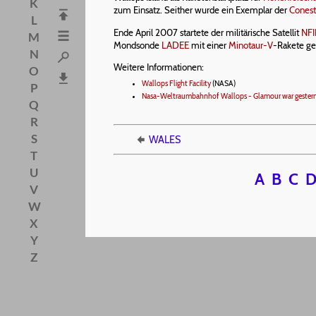
K
zum Einsatz. Seither wurde ein Exemplar der
Cones
L
Ende April 2007 startete der militärische Satellit
NFI
M
Mondsonde
LADEE
mit einer
Minotaur-V
-Rakete ges
N
Weitere Informationen:
O
Wallops Flight Facility
(NASA)
P
Nasa-Weltraumbahnhof Wallops - Glamour war gester
Q
R
S
WALES
T
U
A
B
C
V
W
X
Y
Z