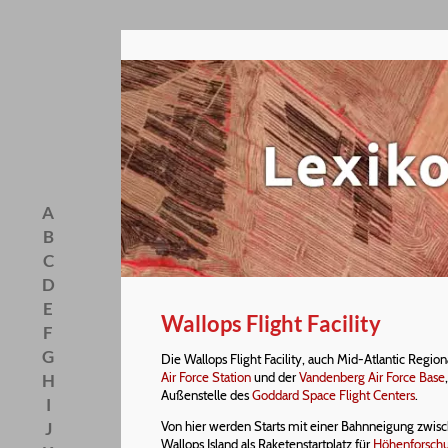
A
B
C
D
E
Wallops Flight Facility
F
G
Die Wallops Flight Facility, auch Mid-Atlantic Regi
Air Force Station
und der
Vandenberg Air Force Base
H
Außenstelle des
Goddard Space Flight Centers
.
I
J
Von hier werden Starts mit einer Bahnneigung zwisc
Wallops Island als Raketenstartplatz für
Höhenforschu