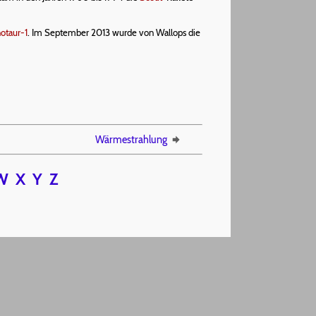
otaur-1
. Im September 2013 wurde von Wallops die
Wärmestrahlung
W
X
Y
Z