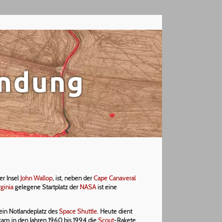
er Insel
John Wallop
, ist, neben der
Cape Canaveral
rginia
gelegene Startplatz der
NASA
ist eine
ein Notlandeplatz des
Space Shuttle
. Heute dient
s kam in den Jahren 1960 bis 1994 die
Scout
-Rakete