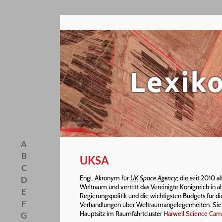
A
B
UKSA
C
Engl. Akronym für
UK
S
pace
A
gency
; die seit 2010 
D
Weltraum und vertritt das Vereinigte Königreich in al
E
Regierungspolitik und die wichtigsten Budgets für di
F
Verhandlungen über Weltraumangelegenheiten. Sie 
Hauptsitz im Raumfahrtcluster
Harwell Science Ca
G