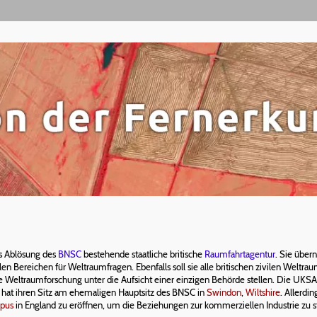
als Ablösung des
BNSC
bestehende staatliche britische
Raumfahrtagentur
. Sie über
len Bereichen für Weltraumfragen. Ebenfalls soll sie alle britischen zivilen Weltra
e Weltraumforschung unter die Aufsicht einer einzigen Behörde stellen. Die UKSA v
hat ihren Sitz am ehemaligen Hauptsitz des BNSC in
Swindon
,
Wiltshire
. Allerdi
mpus
in England zu eröffnen, um die Beziehungen zur kommerziellen Industrie zu s