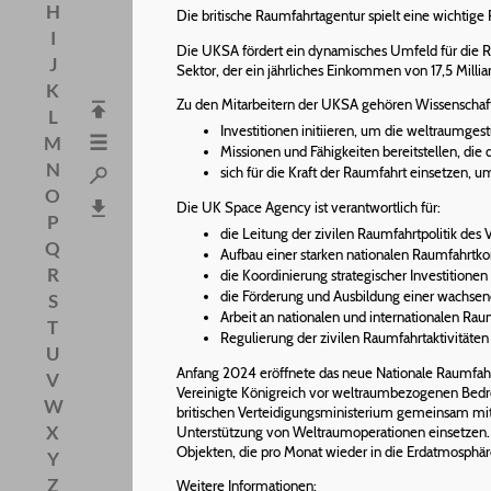
H
Die britische Raumfahrtagentur spielt eine wichtige
I
Die UKSA fördert ein dynamisches Umfeld für die Ra
J
Sektor, der ein jährliches Einkommen von 17,5 Mill
K
Zu den Mitarbeitern der UKSA gehören Wissenschaftl
L
Investitionen initiieren, um die weltraumge
M
Missionen und Fähigkeiten bereitstellen, di
N
sich für die Kraft der Raumfahrt einsetzen, 
O
Die UK Space Agency ist verantwortlich für:
P
die Leitung der zivilen Raumfahrtpolitik des 
Q
Aufbau einer starken nationalen Raumfahrtkom
R
die Koordinierung strategischer Investitionen
die Förderung und Ausbildung einer wachsende
S
Arbeit an nationalen und internationalen Ra
T
Regulierung der zivilen Raumfahrtaktivitäten 
U
Anfang 2024 eröffnete das neue Nationale Raumfahr
V
Vereinigte Königreich vor weltraumbezogenen Bedro
W
britischen Verteidigungsministerium gemeinsam mit
X
Unterstützung von Weltraumoperationen einsetzen. D
Objekten, die pro Monat wieder in die Erdatmosphäre
Y
Z
Weitere Informationen: