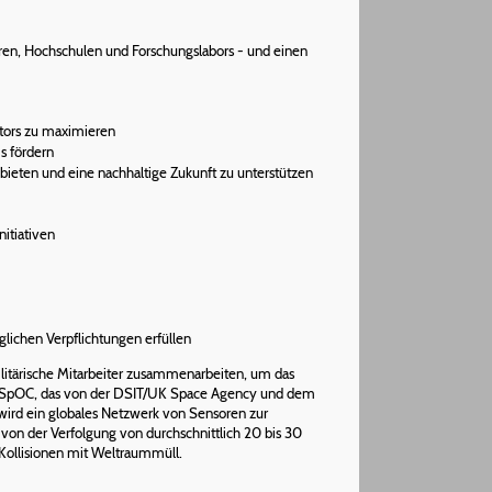
oren, Hochschulen und Forschungslabors - und einen
ktors zu maximieren
s fördern
bieten und eine nachhaltige Zukunft zu unterstützen
nitiativen
aglichen Verpflichtungen erfüllen
militärische Mitarbeiter zusammenarbeiten, um das
as NSpOC, das von der DSIT/UK Space Agency und dem
wird ein globales Netzwerk von Sensoren zur
von der Verfolgung von durchschnittlich 20 bis 30
 Kollisionen mit Weltraummüll.