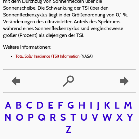
mit dem Durchzug von Sonnenflecken über die
Sonnenscheibe. Die Schwankung der TSI über den
Sonnenfleckenzyklus liegt in der Größenordnung von 0,1 %.
Veränderungen des ultravioletten Anteils des Spektrums
während eines Sonnenfleckenzyklus sind vergleichsweise
größer (Prozent) als diejenigen der TSI.
Weitere Informationen:
Total Solar Irradiance (TSI) Information
(NASA)
A
B
C
D
E
F
G
H
I
J
K
L
M
N
O
P
Q
R
S
T
U
V
W
X
Y
Z