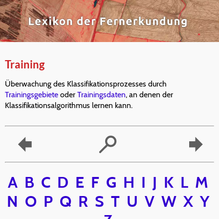
Training
Überwachung des Klassifikationsprozesses durch
Trainingsgebiete
oder
Trainingsdaten
, an denen der
Klassifikationsalgorithmus lernen kann.
A
B
C
D
E
F
G
H
I
J
K
L
M
N
O
P
Q
R
S
T
U
V
W
X
Y