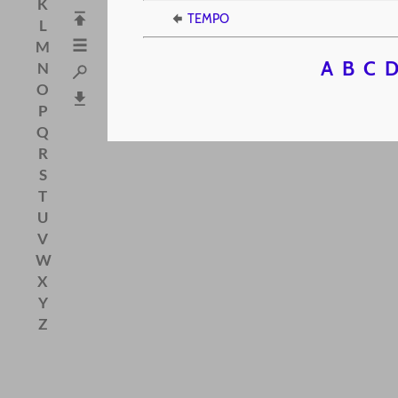
K
TEMPO
L
M
A
B
C
N
O
P
Q
R
S
T
U
V
W
X
Y
Z