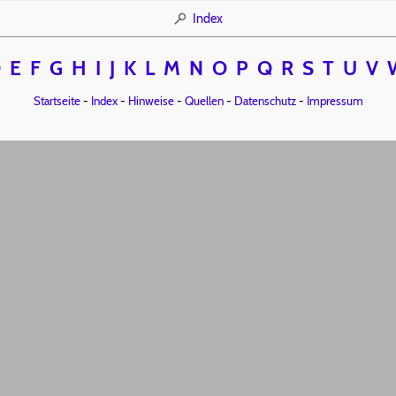
Index
D
E
F
G
H
I
J
K
L
M
N
O
P
Q
R
S
T
U
V
Startseite
-
Index
-
Hinweise
-
Quellen
-
Datenschutz
-
Impressum