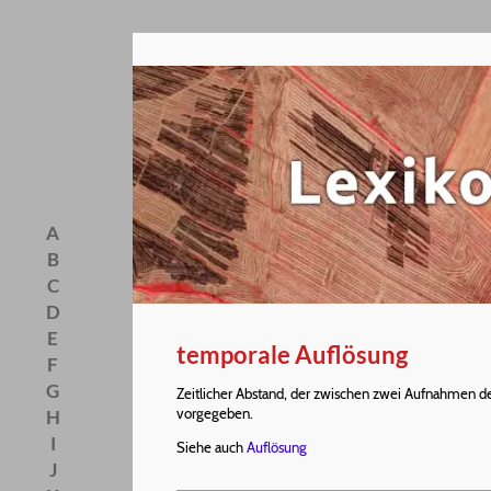
A
B
C
D
E
temporale Auflösung
F
G
Zeitlicher Abstand, der zwischen zwei Aufnahmen 
vorgegeben.
H
I
Siehe auch
Auflösung
J