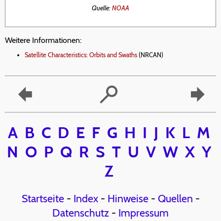
Quelle:
NOAA
Weitere Informationen:
Satellite Characteristics: Orbits and Swaths
(NRCAN)
A
B
C
D
E
F
G
H
I
J
K
L
M
N
O
P
Q
R
S
T
U
V
W
X
Y
Z
Startseite
-
Index
-
Hinweise
-
Quellen
-
Datenschutz
-
Impressum