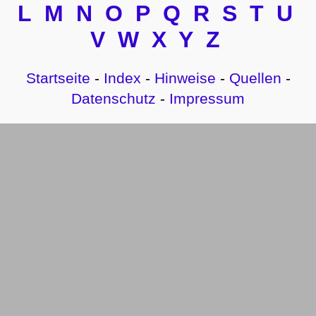
L
M
N
O
P
Q
R
S
T
U
V
W
X
Y
Z
Startseite
-
Index
-
Hinweise
-
Quellen
-
Datenschutz
-
Impressum