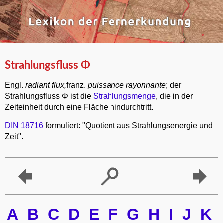
Strahlungsfluss Φ
Engl.
radiant flux,
franz.
puissance rayonnante
; der
Strahlungsfluss Φ ist die
Strahlungsmenge
, die in der
Zeiteinheit durch eine Fläche hindurchtritt.
DIN 18716
formuliert: "Quotient aus Strahlungsenergie und
Zeit".
A
B
C
D
E
F
G
H
I
J
K