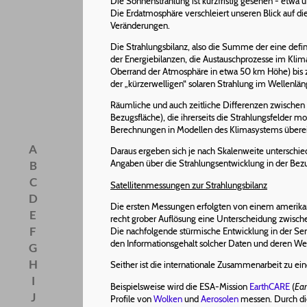
Die Sonnenstrahlung ist kurzfristig gesehen - etwa ü
Die Erdatmosphäre verschleiert unseren Blick auf 
Veränderungen.
Die Strahlungsbilanz, also die Summe der eine defi
der Energiebilanzen, die Austauschprozesse im Klim
Oberrand der Atmosphäre in etwa 50 km Höhe) bis zu
der „kürzerwelligen“ solaren Strahlung im Wellenl
Räumliche und auch zeitliche Differenzen zwischen 
Bezugsfläche), die ihrerseits die Strahlungsfelder
Berechnungen in Modellen des Klimasystems über
A
Daraus ergeben sich je nach Skalenweite unterschie
Angaben über die Strahlungsentwicklung in der Bezu
B
C
Satellitenmessungen zur Strahlungsbilanz
D
Die ersten Messungen erfolgten von einem amerikan
E
recht grober Auflösung eine Unterscheidung zwisch
F
Die nachfolgende stürmische Entwicklung in der Se
den Informationsgehalt solcher Daten und deren W
G
H
Seither ist die internationale Zusammenarbeit zu ei
I
Beispielsweise wird die ESA-Mission
EarthCARE
(
Ear
J
Profile von
Wolken
und
Aerosolen
messen. Durch di