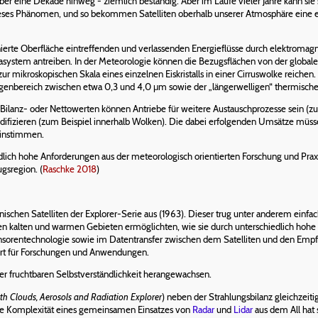
ber eine Dekade hinweg - ziemlich beständig. Aber im Laufe vieler Jahre kann sie 
dieses Phänomen, und so bekommen Satelliten oberhalb unserer Atmosphäre eine
nierte Oberfläche eintreffenden und verlassenden Energieflüsse durch elektromag
asystem antreiben. In der Meteorologie können die Bezugsflächen von der globale
r mikroskopischen Skala eines einzelnen Eiskristalls in einer Cirruswolke reich
ängenbereich zwischen etwa 0,3 und 4,0 μm sowie der „längerwelligen“ thermisc
Bilanz- oder Nettowerten können Antriebe für weitere Austauschprozesse sein (z
 modifizieren (zum Beispiel innerhalb Wolken). Die dabei erfolgenden Umsätze müs
einstimmen.
dlich hohe Anforderungen aus der meteorologisch orientierten Forschung und Prax
gsregion. (
Raschke 2018
)
ischen Satelliten der Explorer-Serie aus (1963). Dieser trug unter anderem ein
en kalten und warmen Gebieten ermöglichten, wie sie durch unterschiedlich hoh
nsorentechnologie sowie im Datentransfer zwischen dem Satelliten und den Emp
ert für Forschungen und Anwendungen.
ner fruchtbaren Selbstverständlichkeit herangewachsen.
th Clouds, Aerosols and Radiation Explorer
) neben der Strahlungsbilanz gleichzeit
e Komplexität eines gemeinsamen Einsatzes von
Radar
und
Lidar
aus dem All hat s