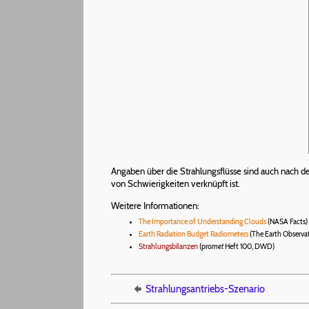
Angaben über die Strahlungsflüsse sind auch nach d
von Schwierigkeiten verknüpft ist.
Weitere Informationen:
The Importance of Understanding Clouds
(NASA Facts)
Earth Radiation Budget Radiometers
(The Earth Observa
Strahlungsbilanzen
(pro
met
Heft 100, DWD)
Strahlungsantriebs-Szenario