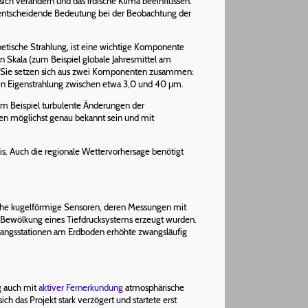
sich verändern und das irdische Klima beeinflussen.
 entscheidende Bedeutung bei der Beobachtung der
netische Strahlung, ist eine wichtige Komponente
n Skala (zum Beispiel globale Jahresmittel am
en. Sie setzen sich aus zwei Komponenten zusammen:
hen Eigenstrahlung zwischen etwa 3,0 und 40 μm.
um Beispiel turbulente Änderungen der
sen möglichst genau bekannt sein und mit
is. Auch die regionale Wettervorhersage benötigt
fache kugelförmige Sensoren, deren Messungen mit
e Bewölkung eines Tiefdrucksystems erzeugt wurden.
fangsstationen am Erdboden erhöhte zwangsläufig
ig auch mit
aktiver Fernerkundung
atmosphärische
ich das Projekt stark verzögert und startete erst