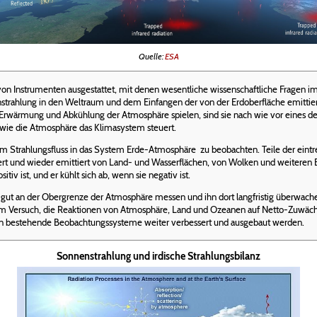
Quelle:
ESA
e von Instrumenten ausgestattet, mit denen wesentliche wissenschaftliche Frage
nstrahlung in den Weltraum und dem Einfangen der von der Erdoberfläche emittiert
Erwärmung und Abkühlung der Atmosphäre spielen, sind sie nach wie vor eines der
 wie die Atmosphäre das Klimasystem steuert.
beim Strahlungsfluss in das System Erde-Atmosphäre zu beobachten. Teile der ein
rbiert und wieder emittiert von Land- und Wasserflächen, von Wolken und weitere
tiv ist, und er kühlt sich ab, wenn sie negativ ist.
 gut an der Obergrenze der Atmosphäre messen und ihn dort langfristig überwach
t im Versuch, die Reaktionen von Atmosphäre, Land und Ozeanen auf Netto-Zuwä
sen bestehende Beobachtungssysteme weiter verbessert und ausgebaut werden.
Sonnenstrahlung und irdische Strahlungsbilanz