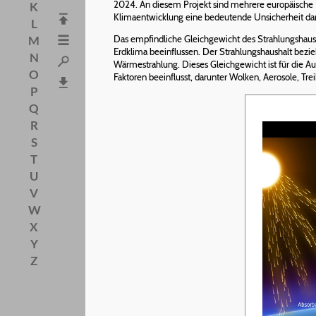
2024. An diesem Projekt sind mehrere europäische L
K
Klimaentwicklung eine bedeutende Unsicherheit dar
L
Das empfindliche Gleichgewicht des Strahlungshaushalt
M
Erdklima beeinflussen. Der Strahlungshaushalt bezi
N
Wärmestrahlung. Dieses Gleichgewicht ist für die A
O
Faktoren beeinflusst, darunter Wolken, Aerosole, T
P
Q
R
S
T
U
V
W
X
Y
Z