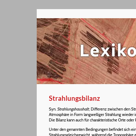
Strahlungsbilanz
Syn.
Strahlungshaushalt
; Differenz zwischen den St
Atmosphäre in Form langwelliger Strahlung wieder in 
Die Bilanz kann auch für charakteristische Orte od
Unter den genannten Bedingungen befindet sich eine
Strahlungsgleichgewicht, während die Troposphäre ein