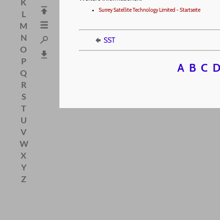
K
Surrey Satellite Technology Limited - Startseite
L
M
N
SST
O
P
A
B
C
Q
R
S
T
U
V
W
X
Y
Z