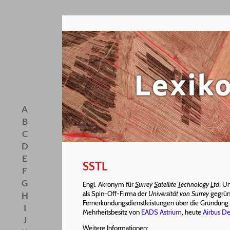
A
B
C
D
E
SSTL
F
G
Engl. Akronym für
S
urrey
S
atellite
T
echnology
L
td
; U
als Spin-Off-Firma der
Universität von Surrey
gegründ
H
Fernerkundungsdienstleistungen über die Gründung
I
Mehrheitsbesitz von
EADS Astrium
, heute
Airbus D
J
Weitere Informationen: