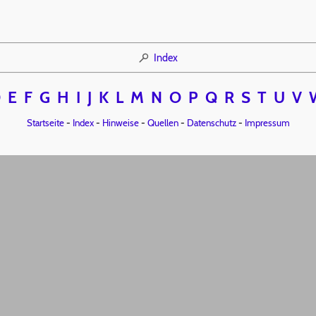
Index
D
E
F
G
H
I
J
K
L
M
N
O
P
Q
R
S
T
U
V
Startseite
-
Index
-
Hinweise
-
Quellen
-
Datenschutz
-
Impressum