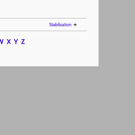
Stabilisation
W
X
Y
Z