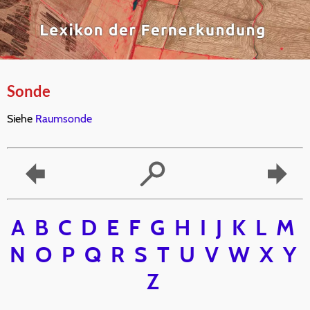
Sonde
Siehe
Raumsonde
A
B
C
D
E
F
G
H
I
J
K
L
M
N
O
P
Q
R
S
T
U
V
W
X
Y
Z