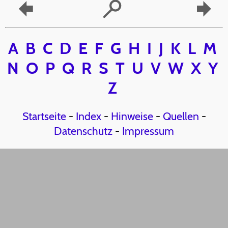
A
B
C
D
E
F
G
H
I
J
K
L
M
N
O
P
Q
R
S
T
U
V
W
X
Y
Z
Startseite
-
Index
-
Hinweise
-
Quellen
-
Datenschutz
-
Impressum