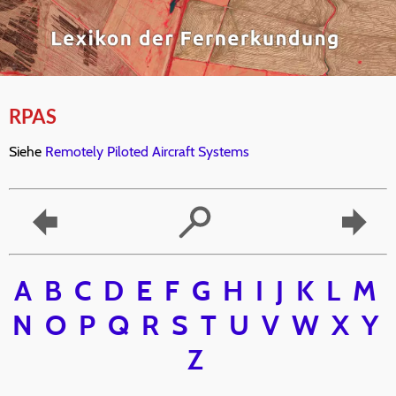
RPAS
Siehe
Remotely Piloted Aircraft Systems
A
B
C
D
E
F
G
H
I
J
K
L
M
N
O
P
Q
R
S
T
U
V
W
X
Y
Z