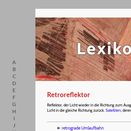
A
B
C
D
E
Retroreflektor
F
G
Reflektor, der Licht wieder in die Richtung zum Ausg
Licht in die gleiche Richtung zurück.
Satelliten
, dere
H
I
J
retrograde Umlaufbahn