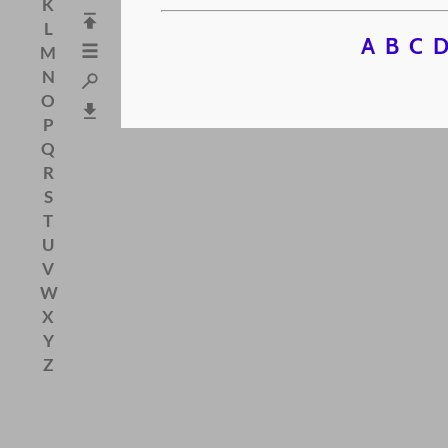
K
L
A
B
C
M
N
O
P
Q
R
S
T
U
V
W
X
Y
Z