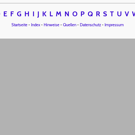
D
E
F
G
H
I
J
K
L
M
N
O
P
Q
R
S
T
U
V
Startseite
-
Index
-
Hinweise
-
Quellen
-
Datenschutz
-
Impressum