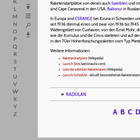
K
Raketenstartplätze von denen auch
Satelliten
und in
L
sind Cape Canaveral in den USA,
Baikonur
in Russla
M
In Europa sind
ESRANGE
bei Kiruna in Schweden u
N
seit 1936 dreimal einen und zwar von 1936 bis 1945 
Wattengebiet von Cuxhaven, von den Ernst Mohr, di
O
wie die Kumulus und die Cirrus starteten und auf de
P
in den 70er Höhenforschungsraketen vom Typ Meteo
Q
Weitere Informationen:
R
Raketenstartplatz
(Wikipedia)
S
Launch Sites
(astronautix.com)
T
Liste der orbitalen Raketenstarts
(Wikipedia)
Launch Schedule
- aktuell bevorstehende Raketenstarts
U
V
W
RADOLAN
X
Y
A
B
C
Z