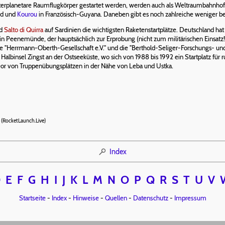
terplanetare Raumflugkörper gestartet werden, werden auch als Weltraumbahnhof 
nd und
Kourou
in Französisch-Guyana. Daneben gibt es noch zahlreiche weniger be
nd
Salto di Quirra
auf Sardinien die wichtigsten Raketenstartplätze. Deutschland hat 
in Peenemünde, der hauptsächlich zur Erprobung (nicht zum militärischen Einsatz!
e "Herrmann-Oberth-Gesellschaft e.V." und die "Berthold-Seliger-Forschungs- un
r Halbinsel Zingst an der Ostseeküste, wo sich von 1988 bis 1992 ein Startplatz f
r von Truppenübungsplätzen in der Nähe von Leba und Ustka.
 (RocketLaunch.Live)
Index
D
E
F
G
H
I
J
K
L
M
N
O
P
Q
R
S
T
U
V
Startseite
-
Index
-
Hinweise
-
Quellen
-
Datenschutz
-
Impressum