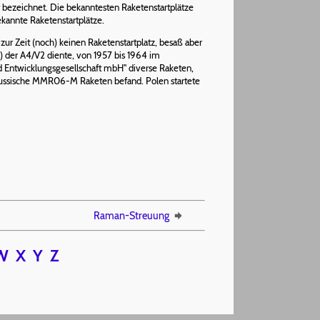
bezeichnet. Die bekanntesten Raketenstartplätze
kannte Raketenstartplätze.
zur Zeit (noch) keinen Raketenstartplatz, besaß aber
) der A4/V2 diente, von 1957 bis 1964 im
d Entwicklungsgesellschaft mbH" diverse Raketen,
ür russische MMR06-M Raketen befand. Polen startete
Raman-Streuung
W
X
Y
Z