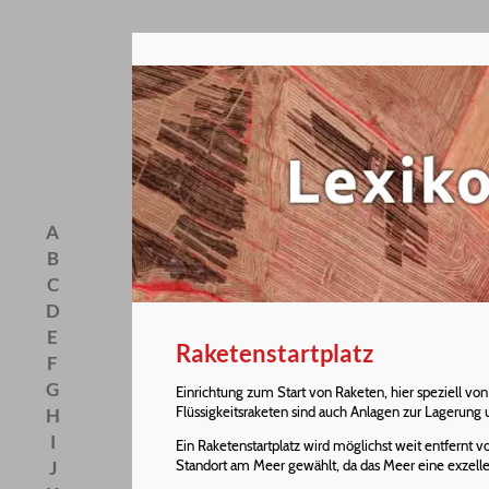
A
B
C
D
E
Raketenstartplatz
F
G
Einrichtung zum Start von Raketen, hier speziell vo
Flüssigkeitsraketen sind auch Anlagen zur Lagerung u
H
I
Ein Raketenstartplatz wird möglichst weit entfernt 
J
Standort am Meer gewählt, da das Meer eine exzellen