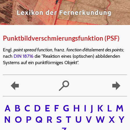
Punktbildverschmierungsfunktion (PSF)
Engl.
point spread function
, franz.
fonction d'étalement des points
;
nach
DIN 18716
die "Reaktion eines (optischen) abbildenden
Systems auf ein punktförmiges Objekt".
A
B
C
D
E
F
G
H
I
J
K
L
M
N
O
P
Q
R
S
T
U
V
W
X
Y