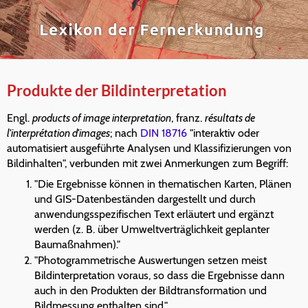
Produkte der Bildinterpretation
Engl.
products of image interpretation
, franz.
résultats de
l'interprétation d'images
; nach
DIN 18716
"interaktiv oder
automatisiert ausgeführte Analysen und Klassifizierungen von
Bildinhalten", verbunden mit zwei Anmerkungen zum Begriff:
"Die Ergebnisse können in thematischen Karten, Plänen
und GIS-Datenbeständen dargestellt und durch
anwendungsspezifischen Text erläutert und ergänzt
werden (z. B. über Umweltverträglichkeit geplanter
Baumaßnahmen)."
"Photogrammetrische Auswertungen setzen meist
Bildinterpretation voraus, so dass die Ergebnisse dann
auch in den Produkten der Bildtransformation und
Bildmessung enthalten sind."