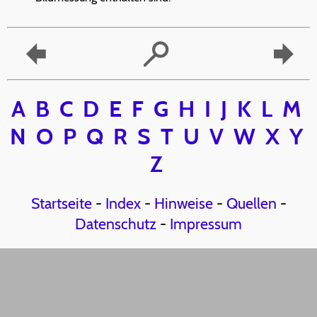
A
B
C
D
E
F
G
H
I
J
K
L
M
N
O
P
Q
R
S
T
U
V
W
X
Y
Z
Startseite
-
Index
-
Hinweise
-
Quellen
-
Datenschutz
-
Impressum