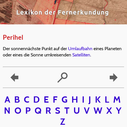
Perihel
Der sonnennächste Punkt auf der
Umlaufbahn
eines Planeten
oder eines die Sonne umkreisenden
Satelliten
.
A
B
C
D
E
F
G
H
I
J
K
L
M
N
O
P
Q
R
S
T
U
V
W
X
Y
Z