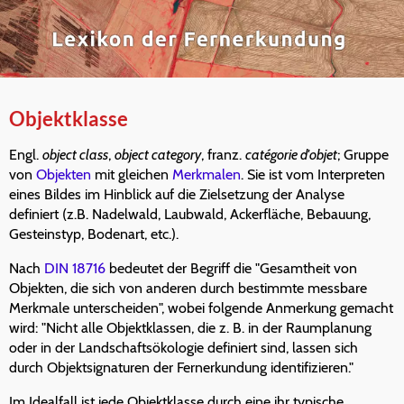
Objektklasse
Engl.
object class
,
object category
, franz.
catégorie d'objet
; Gruppe
von
Objekten
mit gleichen
Merkmalen
. Sie ist vom Interpreten
eines Bildes im Hinblick auf die Zielsetzung der Analyse
definiert (z.B. Nadelwald, Laubwald, Ackerfläche, Bebauung,
Gesteinstyp, Bodenart, etc.).
Nach
DIN 18716
bedeutet der Begriff die "Gesamtheit von
Objekten, die sich von anderen durch bestimmte messbare
Merkmale unterscheiden", wobei folgende Anmerkung gemacht
wird: "Nicht alle Objektklassen, die z. B. in der Raumplanung
oder in der Landschaftsökologie definiert sind, lassen sich
durch Objektsignaturen der Fernerkundung identifizieren."
Im Idealfall ist jede Objektklasse durch eine ihr typische