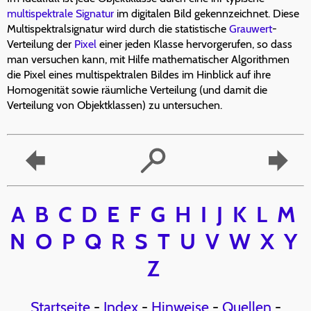
multispektrale
Signatur
im digitalen Bild gekennzeichnet. Diese
Multispektralsignatur wird durch die statistische
Grauwert
-
Verteilung der
Pixel
einer jeden Klasse hervorgerufen, so dass
man versuchen kann, mit Hilfe mathematischer Algorithmen
die Pixel eines multispektralen Bildes im Hinblick auf ihre
Homogenität sowie räumliche Verteilung (und damit die
Verteilung von Objektklassen) zu untersuchen.
A
B
C
D
E
F
G
H
I
J
K
L
M
N
O
P
Q
R
S
T
U
V
W
X
Y
Z
Startseite
-
Index
-
Hinweise
-
Quellen
-