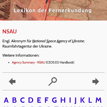
NSAU
Engl. Akronym für
N
ational
S
pace
A
gency of
U
kraine
;
Raumfahrtagentur der Ukraine.
Weitere Informationen:
Agency Summary - NSAU
(CEOS EO Handbook)
A
B
C
D
E
F
G
H
I
J
K
L
M