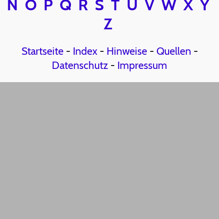
N
O
P
Q
R
S
T
U
V
W
X
Y
Z
Startseite
-
Index
-
Hinweise
-
Quellen
-
Datenschutz
-
Impressum