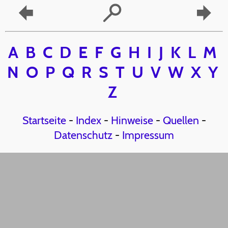
A
B
C
D
E
F
G
H
I
J
K
L
M
N
O
P
Q
R
S
T
U
V
W
X
Y
Z
Startseite
-
Index
-
Hinweise
-
Quellen
-
Datenschutz
-
Impressum