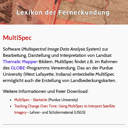
MultiSpec
Software (
Multispectral Image Data Analysis System
) zur
Bearbeitung, Darstellung und Interpretation von Landsat
Thematic Mapper
-Bildern. MultiSpec findet z.B. im Rahmen
des
GLOBE
-Programms Verwendung. Das an der Purdue
University (West Lafayette, Indiana) entwickelte MultiSpec
ermöglicht auch die Erstellung von Landbedeckungskarten.
Weitere Informationen und freier Download:
MultiSpec - Startseite
(Purdue University)
Tracking Change Over Time: Using MultiSpec to Interpret Satellite
Imagery
- Lehrer- und Schülermaterial (USGS)