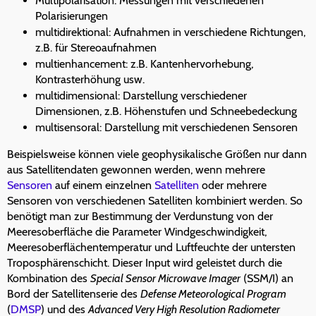
Multipolarisation: Messungen mit verschiedenen
Polarisierungen
multidirektional: Aufnahmen in verschiedene Richtungen,
z.B. für Stereoaufnahmen
multienhancement: z.B. Kantenhervorhebung,
Kontrasterhöhung usw.
multidimensional: Darstellung verschiedener
Dimensionen, z.B. Höhenstufen und Schneebedeckung
multisensoral: Darstellung mit verschiedenen Sensoren
Beispielsweise können viele geophysikalische Größen nur dann
aus Satellitendaten gewonnen werden, wenn mehrere
Sensoren
auf einem einzelnen
Satelliten
oder mehrere
Sensoren von verschiedenen Satelliten kombiniert werden. So
benötigt man zur Bestimmung der Verdunstung von der
Meeresoberfläche die Parameter Windgeschwindigkeit,
Meeresoberflächentemperatur und Luftfeuchte der untersten
Troposphärenschicht. Dieser Input wird geleistet durch die
Kombination des
Special Sensor Microwave Imager
(SSM/I) an
Bord der Satellitenserie des
Defense Meteorological Program
(
DMSP
) und des
Advanced Very High Resolution Radiometer