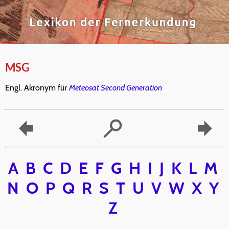
MSG
Engl. Akronym für
Meteosat Second Generation
A
B
C
D
E
F
G
H
I
J
K
L
M
N
O
P
Q
R
S
T
U
V
W
X
Y
Z