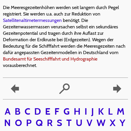
Die Meeresgezeitenhöhen werden seit langem durch Pegel
registriert. Sie werden u.a. auch zur Reduktion von
Satellitenaltimetermessungen
benötigt. Die
Gezeitenwassermassen verursachen selbst ein sekundäres
Gezeitenpotential und tragen durch ihre Auflast zur
Deformation der Erdkruste bei (Erdgezeiten). Wegen der
Bedeutung für die Schifffahrt werden die Meeresgezeiten nach
dafür angepassten Gezeitenmodellen in Deutschland vom
Bundesamt für Seeschifffahrt und Hydrographie
vorausberechnet.
A
B
C
D
E
F
G
H
I
J
K
L
M
N
O
P
Q
R
S
T
U
V
W
X
Y