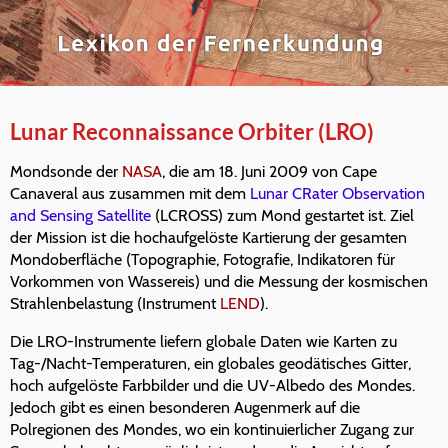
Lunar Reconnaissance Orbiter (LRO)
Mondsonde der
NASA
, die am 18. Juni 2009 von Cape
Canaveral aus zusammen mit dem
Lunar CRater Observation
and Sensing Satellite
(LCROSS) zum Mond gestartet ist. Ziel
der Mission ist die hochaufgelöste Kartierung der gesamten
Mondoberfläche (Topographie, Fotografie, Indikatoren für
Vorkommen von Wassereis) und die Messung der kosmischen
Strahlenbelastung (Instrument
LEND
).
Die LRO-Instrumente liefern globale Daten wie Karten zu
Tag-/Nacht-Temperaturen, ein globales geodätisches Gitter,
hoch aufgelöste Farbbilder und die UV-Albedo des Mondes.
Jedoch gibt es einen besonderen Augenmerk auf die
Polregionen des Mondes, wo ein kontinuierlicher Zugang zur