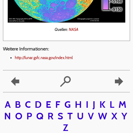
Quellen:
NASA
Weitere Informationen:
http://lunar.gsfc.nasa.gov/index.html
A
B
C
D
E
F
G
H
I
J
K
L
M
N
O
P
Q
R
S
T
U
V
W
X
Y
Z