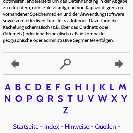
optimieren, andererseits um das Datenhandling in der Abgabe
zu erleichtern, nicht zuletzt aufgrund von Kapazitätsgrenzen
vorhandener Speichermedien und der Anwendungssoftware
sowie zum effektiven Transfer via Internet. Dazu kann die
Kachelung schematisch (z.B. über das Gradnetz oder
Gitternetz) oder inhaltsspezifisch (z.B. in kompakte
geographische oder administrative Segmente) erfolgen.
A
B
C
D
E
F
G
H
I
J
K
L
M
N
O
P
Q
R
S
T
U
V
W
X
Y
Z
Startseite
-
Index
-
Hinweise
-
Quellen
-