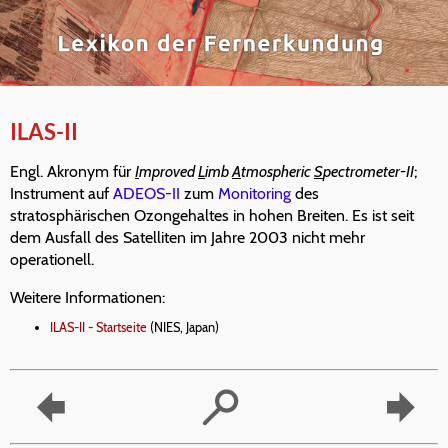
ILAS-II
Engl. Akronym für
I
mproved
L
imb
A
tmospheric
S
pectrometer-II
;
Instrument auf
ADEOS-II
zum
Monitoring
des
stratosphärischen Ozongehaltes in hohen Breiten. Es ist seit
dem Ausfall des Satelliten im Jahre 2003 nicht mehr
operationell.
Weitere Informationen:
ILAS-II - Startseite
(NIES, Japan)