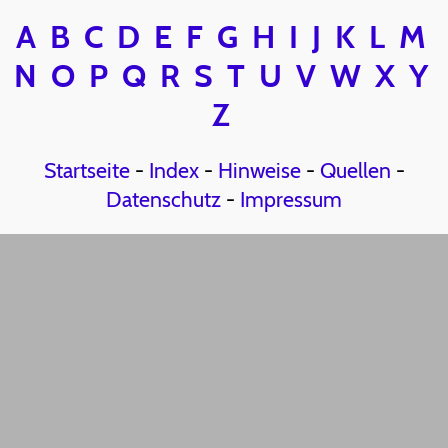
A
B
C
D
E
F
G
H
I
J
K
L
M
N
O
P
Q
R
S
T
U
V
W
X
Y
Z
Startseite
-
Index
-
Hinweise
-
Quellen
-
Datenschutz
-
Impressum