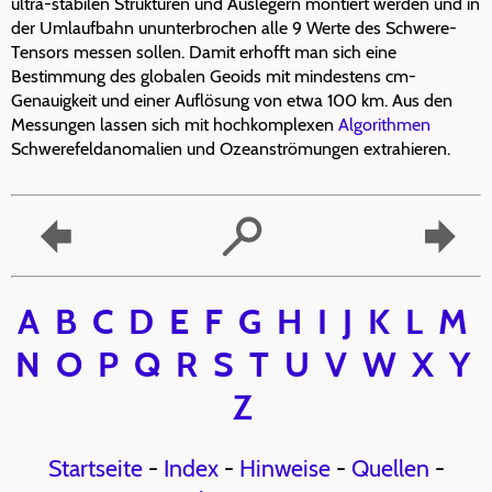
ultra-stabilen Strukturen und Auslegern montiert werden und in
der Umlaufbahn ununterbrochen alle 9 Werte des Schwere-
Tensors messen sollen. Damit erhofft man sich eine
Bestimmung des globalen Geoids mit mindestens cm-
Genauigkeit und einer Auflösung von etwa 100 km. Aus den
Messungen lassen sich mit hochkomplexen
Algorithmen
Schwerefeldanomalien und Ozeanströmungen extrahieren.
A
B
C
D
E
F
G
H
I
J
K
L
M
N
O
P
Q
R
S
T
U
V
W
X
Y
Z
Startseite
-
Index
-
Hinweise
-
Quellen
-