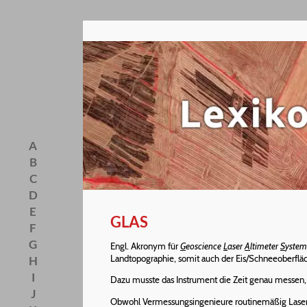
A
B
C
D
E
GLAS
F
G
Engl. Akronym für
G
eoscience
L
aser
A
ltimeter
S
ystem
Landtopographie, somit auch der Eis/Schneeoberflä
H
I
Dazu musste das Instrument die Zeit genau messen, 
J
Obwohl Vermessungsingenieure routinemäßig Laserve