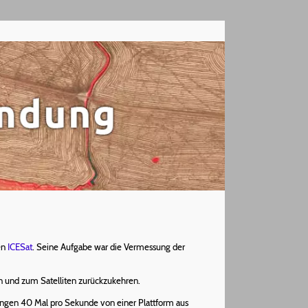
en
ICESat
. Seine Aufgabe war die Vermessung der
en und zum Satelliten zurückzukehren.
ungen 40 Mal pro Sekunde von einer Plattform aus