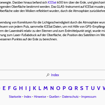
bewegte. Darüber hinaus befand sich
ICESat
600 km über der Erde, und gleichzeit
 liegenden Oberfläche bestimmt werden. Das GLAS-Instrument auf ICESat musste g
Oberfläche oder den Wolken reflektiert wurden, durch die Atmosphäre zurückkeh
wendung von Korrekturen für die Lichtgeschwindigkeit durch die Atmosphäre wu
bfeuern von jedem Puls, sammelte ICESat Daten, um mit Hilfe von GPS-Empfänge
m der Laserstrahl relativ zu den Sternen und zum Erdmittelpunkt zeigt, wurde mi
nung zum Laser-Fußabdruck auf der Oberfläche, die Position des Satelliten im W
messenen Punktes auf der Erde zu berechnen.
Index
D
E
F
G
H
I
J
K
L
M
N
O
P
Q
R
S
T
U
V
Startseite
-
Index
-
Hinweise
-
Quellen
-
Datenschutz
-
Impressum