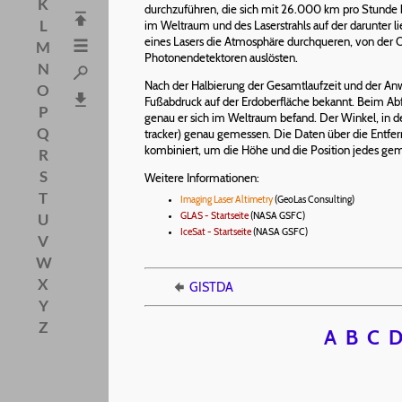
K
durchzuführen, die sich mit 26.000 km pro Stunde 
L
im Weltraum und des Laserstrahls auf der darunter
eines Lasers die Atmosphäre durchqueren, von der 
M
Photonendetektoren auslösten.
N
Nach der Halbierung der Gesamtlaufzeit und der An
O
Fußabdruck auf der Erdoberfläche bekannt. Beim A
P
genau er sich im Weltraum befand. Der Winkel, in de
Q
tracker) genau gemessen. Die Daten über die Entfer
kombiniert, um die Höhe und die Position jedes ge
R
S
Weitere Informationen:
T
Imaging Laser Altimetry
(GeoLas Consulting)
GLAS - Startseite
(NASA GSFC)
U
IceSat - Startseite
(NASA GSFC)
V
W
X
GISTDA
Y
Z
A
B
C