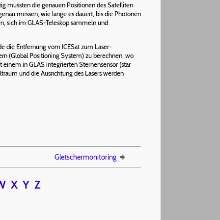
ig mussten die genauen Positionen des Satelliten
enau messen, wie lange es dauert, bis die Photonen
ren, sich im GLAS-Teleskop sammeln und
rde die Entfernung vom ICESat zum Laser-
rn (Global Positioning System) zu berechnen, wo
t einem in GLAS integrierten Sternensensor (star
eltraum und die Ausrichtung des Lasers werden
Gletschermonitoring
W
X
Y
Z