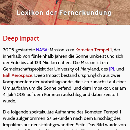
Deep Impact
2005 gestartete
NASA
-Mission zum
Kometen Tempel 1
, der
innerhalb von fünfeinhalb Jahren die Sonne umkreist und sich
der Erde bis auf 133 Mio km nähert. Die Mission ist ein
Gemeinschaftsprojekt der
University of Maryland
, des
JPL
und
Ball Aerospace
. Deep Impact bestand ursprünglich aus zwei
Komponenten: der Vorbeiflugsonde, die sich zunächst auf einer
Umlaufbahn um die Sonne befand, und dem Impaktor, der am
4. Juli 2005 auf dem Kometen aufschlug und dabei zerstört
wurde.
Die folgende spektakuläre Aufnahme des Kometen Tempel 1
wurde aufgenommen 67 Sekunden nach dem Einschlag des
Impaktors auf der sichtabgewandten Seite. Das Bild wurde von