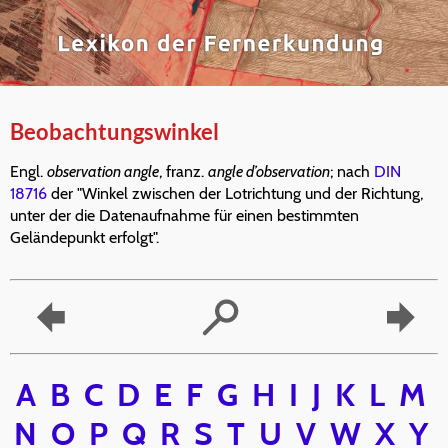
Beobachtungswinkel
Engl.
observation angle
, franz.
angle d’observation
; nach
DIN
18716
der "Winkel zwischen der Lotrichtung und der Richtung,
unter der die Datenaufnahme für einen bestimmten
Geländepunkt erfolgt".
A
B
C
D
E
F
G
H
I
J
K
L
M
N
O
P
Q
R
S
T
U
V
W
X
Y